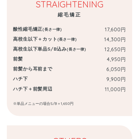
STRAIGHTENING
縮毛矯正
酸性縮毛矯正
17,600
円
(長さ一律)
高校生以下＋カット
14,300
円
(長さ一律)
高校生以下単品S/B込み
12,650
円
(長さ一律)
前髪
4,950
円
前髪から耳前まで
6,050
円
ハチ下
9,900
円
ハチ下＋前髪周辺
11,000
円
※単品メニューの場合S/B＋1,650円