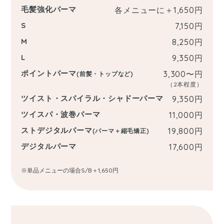
毛髪強化パーマ
各メニューに＋1,650
円
S
7,150
円
M
8,250
円
L
9,350
円
ポイントパーマ
3,300〜
円
(前髪・トップなど)
（2本程度）
ツイスト・スパイラル・シャドーパーマ
9,350
円
ツイスパ・波巻パーマ
11,000
円
ストデジタルパーマ
19,800
円
(パーマ＋縮毛矯正)
デジタルパーマ
17,600
円
※単品メニューの場合S/B＋1,650円