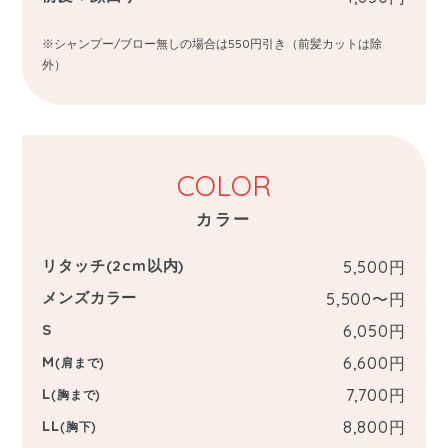
※シャンプー/ブロー無しの場合は550円引き（前髪カットは除
外）
COLOR
カラー
リタッチ(2cm以内)
5,500
円
メンズカラー
5,500〜
円
S
6,050
円
M
6,600
円
(肩まで)
L
7,700
円
(胸まで)
LL
8,800
円
(胸下)